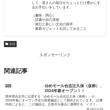
して、皆さんの毎日をちょっとだけ豊かにす
るお手伝いをしています。
（趣味・関心）
・読書や自己啓発
・旅行と新しい文化の探求
・最新ガジェットを試してみること
生活
スポンサーリンク
関連記事
ゆめモール合志辻久保（仮称）、
生活
2024年春オープン！！
熊本県合志市に位置する「ゆめモール合志辻久保（仮称）」が、
2024年春にオープン予定の商業施設として期待されています。 記事
内容によると、 この施設は、広島市を拠点に展開する「イズミ」に
よって建設され、食品スーパー「ゆめマート」を中心に、専...
2023.10.08