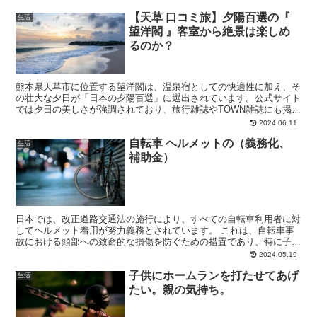
【天草 口コミ旅】夕陽百選の『
生活
望洋閣 』客室から絶景は楽しめ
るのか？
熊本県天草市に位置する望洋閣は、温泉宿としての快適性に加え、そ
の壮大な夕日が「日本の夕陽百選」に選出されています。公式サイト
では夕日の美しさが強調されており、旅行雑誌やTOWN雑誌にも掲載
されていることから、その評価は信頼できると思われます。
2024.06.11
自転車 ヘルメットの（義務化、
生活
補助金）
日本では、改正道路交通法の施行により、すべての自転車利用者に対
してヘルメット着用が努力義務とされています。 これは、自転車事
故における頭部への致命的な損傷を防ぐための措置であり、特に子供
や高齢者に対しては、保護者や親族がヘルメットの着用を促...
2024.05.19
子供にホームランを打たせてあげ
生活
たい。親の気持ち。