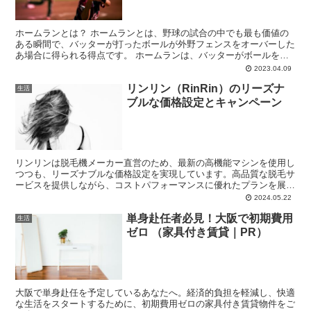
ホームランとは？ ホームランとは、野球の試合の中でも最も価値の
ある瞬間で、バッターが打ったボールが外野フェンスをオーバーした
あ場合に得られる得点です。 ホームランは、バッターがボールを力
強く打ち、ボールが高く、遠くに飛ぶことが重要です。また...
2023.04.09
リンリン（RinRin）のリーズナ
生活
ブルな価格設定とキャンペーン
リンリンは脱毛機メーカー直営のため、最新の高機能マシンを使用し
つつも、リーズナブルな価格設定を実現しています。高品質な脱毛サ
ービスを提供しながら、コストパフォーマンスに優れたプランを展開
しています。
2024.05.22
単身赴任者必見！大阪で初期費用
生活
ゼロ （家具付き賃貸｜PR）
大阪で単身赴任を予定しているあなたへ。経済的負担を軽減し、快適
な生活をスタートするために、初期費用ゼロの家具付き賃貸物件をご