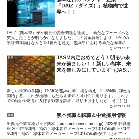
『DAIZ（ダイズ）』植物肉で世
界へ！！
DAIZ（熊本県）が30億円の資金調達を達成し、新たなフェーズへと
突入したことが明らかになりました。この資金調達により、DAIZの
累計調達額はなんと131億円を超え、熊本県における新たな産業の振
興が期待されます。 DAIZは、環境負荷が少な...
2023.10.15
JASM内定おめでとう！明るい未
就職
来が羨ましい！！新しい熊本、未
来を楽しみにしています（JASM
｜就職）
新しい未来の幕開け TSMCが熊本に新工場を構え、22024年に稼働を
開始する。これが地域にもたらす未知の可能性に迫ります。 これま
での経済や教育に及ぼす影響を詳細に取り上げましたが、そこにはま
るで未知なる冒険の始まりのような期待感が広がっ...
2023.12.14
熊本就職＆転職＆中途採用情報
就職
出典元企業立地ガイド熊本 (kumamoto-investment.jp) 2023年 転職情
報 2023年第3四半期の半導体装置メーカートップ10社の動向 2023年
第3四半期の半導体装置メーカートップ10社の動向が注目されていま
す。CI...