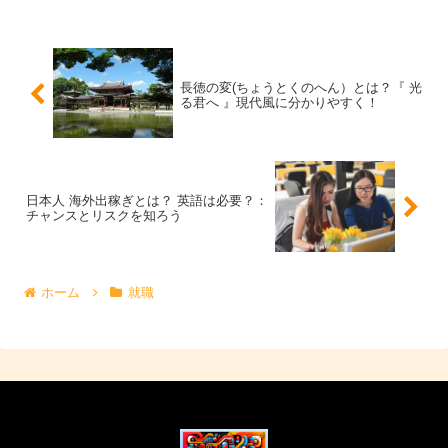
長徳の変(ちょうとくのへん）とは？『 光
る君へ 』現代風に分かりやすく！
日本人 海外出稼ぎとは？ 英語は必要？：
チャンスとリスクを知ろう
ホーム
就職