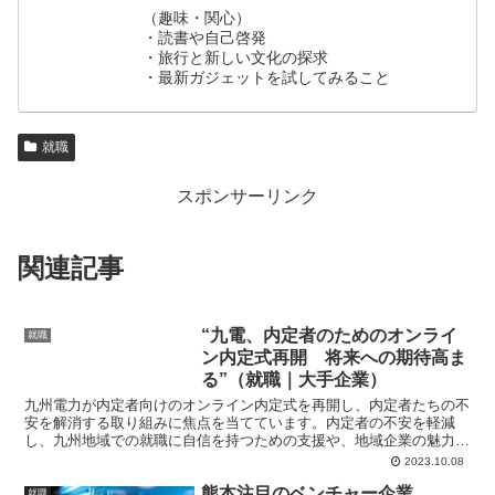
（趣味・関心）
・読書や自己啓発
・旅行と新しい文化の探求
・最新ガジェットを試してみること
就職
スポンサーリンク
関連記事
“九電、内定者のためのオンライ
就職
ン内定式再開 将来への期待高ま
る”（就職｜大手企業）
九州電力が内定者向けのオンライン内定式を再開し、内定者たちの不
安を解消する取り組みに焦点を当てています。内定者の不安を軽減
し、九州地域での就職に自信を持つための支援や、地域企業の魅力再
評価について説明しています。九州電力が内定者へ提供するサポート
2023.10.08
が、若者たちのキャリアにどのような影響を与える可能性があるかに
熊本注目のベンチャー企業
ついても触れています。
就職