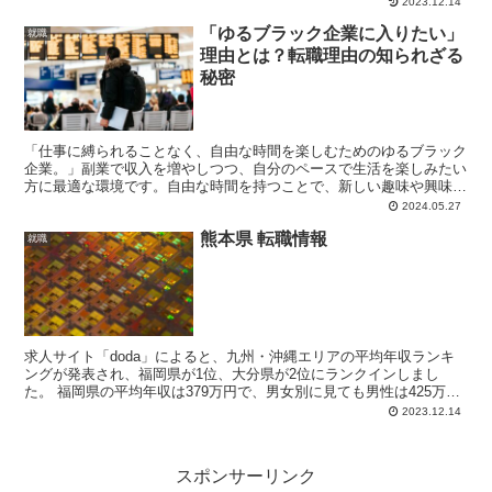
2023.12.14
「ゆるブラック企業に入りたい」
就職
理由とは？転職理由の知られざる
秘密
「仕事に縛られることなく、自由な時間を楽しむためのゆるブラック
企業。」副業で収入を増やしつつ、自分のペースで生活を楽しみたい
方に最適な環境です。自由な時間を持つことで、新しい趣味や興味を
見つけ、副業のアイデアが生まれることも。副業で得た収入は、さら
2024.05.27
なる自己投資やライフスタイルの向上に役立ちます。
熊本県 転職情報
就職
求人サイト「doda」によると、九州・沖縄エリアの平均年収ランキ
ングが発表され、福岡県が1位、大分県が2位にランクインしまし
た。 福岡県の平均年収は379万円で、男女別に見ても男性は425万
円、女性は326万円となっています。また、大分県も...
2023.12.14
スポンサーリンク